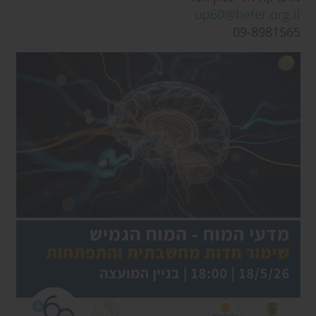
up60@hefer.org.il
09-8981565