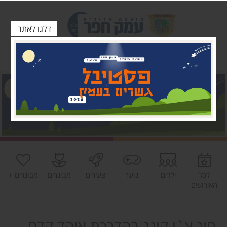
דלגו לאתר
לכל
ילדים
נוער
צעירים
מבוגרים
מבוגרים +
האירועים
חוג צ`י קונג בהדרכת אוהד קדם