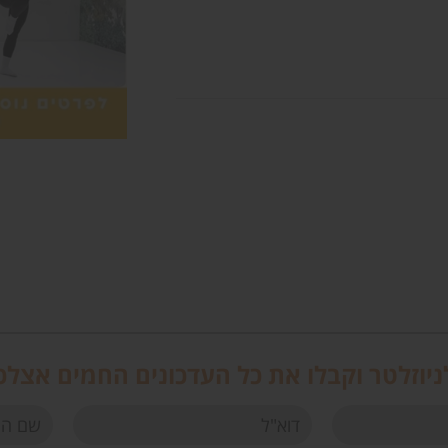
יוזלטר וקבלו את כל העדכונים החמים אצלכ