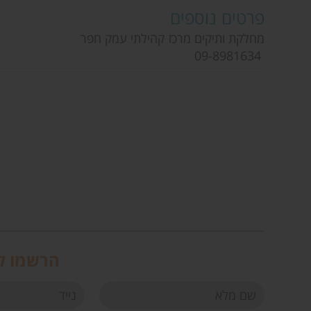
פרטים נוספים
מחלקת ותיקים מרכז קהילתי עמק חפר
09-8981634
הרשמו לנ