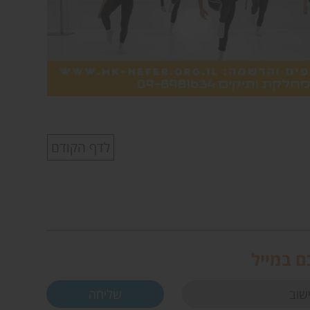
לדף הקודם
ם במייל