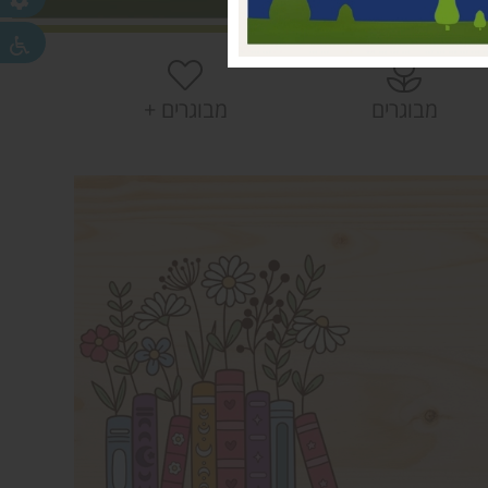
 עמק חפר
חפר
חפר
מבוגרים
מבוגרים +
ית