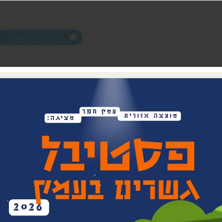
הרשמה לניוזלטר
ים ופעילויות
שלוחות
מחלקות
שלוחת צפון חפר
נוער עמק חפר
שלוחת מרכז חפר
צעירים (18-35)
שלוחת שפלת חפר
אפ 60+ הכוונה לפנסיה
שלוחת חוף חפר
וותיקים עמק ח
בת חפר
זית
ביטחון קהילתי 
תרבות אזורית
בית העם המחו
ויתקין