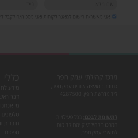
אני מאשר/ת רישום למאגר לקוחות ואני מסכימ/ה לקבל די
כללי
מרכז קהילתי עמק חפר
כתובת
מועצה אזורית עמק חפר,
מידע לתו
ליד מדרשת רופין, 4287500
דבר ראש
מי אנחנו
טלפונים ו
לתשומת לבכם:
בכל פעילויות
חוברות ומ
המרכז הקהילתי קיימת קדימות
טפסים
לתושבי עמק חפר.