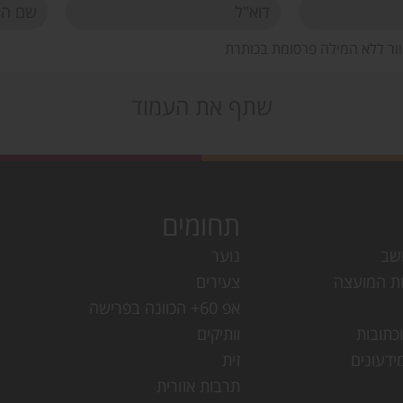
וור ללא המילה פרסומת בכותרת
שתף את העמוד
תחומים
שב
נוער
ת המועצה
צעירים
אפ 60+ הכוונה בפרישה
כתובות
וותיקים
ידעונים
זית
תרבות אזורית