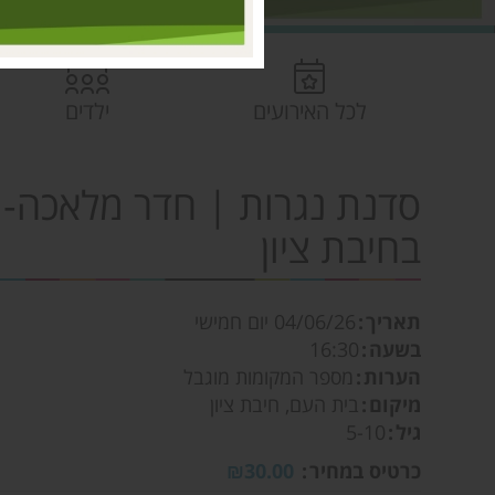
לכל האירועים
ילדים
סדנת נגרות | חדר מלאכה- 
בחיבת ציון
תאריך
04/06/26
יום חמישי
בשעה
16:30
הערות
מספר המקומות מוגבל
מיקום
בית העם, חיבת ציון
גיל
5-10
כרטיס במחיר
₪30.00