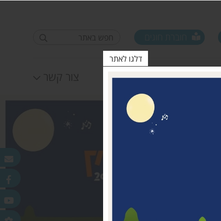
חוברת חוגים
דלגו לאתר
לוח אירועים
צור קשר
פורום ראשי ישובים
טופס סקר קורונה קרן
25.11.2020
מדמוני
חלונות מאירים
לאה שטרן 31.12.20
פר
ורלב"ד
דש בכפר