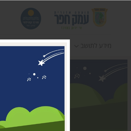
מידע לתושב
חוגים
אירוע
דבר ראשת המועצה
מי אנחנו
דרושים במרכז קהילתי עמק
חפר
טלפונים וכתובות
תקנונים וטפסים
לוח חופשות
הצהרת נגישות
תנאי שימוש ומדיניות
פרטיות