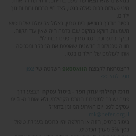
בנואשים שלא מצאו עוד טעם בחייהם. זו הייתה רק אחת
מיני פעולות רבות כאלה בגטו, לצד חיי תרבות ורוח וחינוך
ילדים.
בסיור מודרך במוזיאון בית טרזין, נצלול אל עולם של חיפוש
משמעות, דווקא במקום שבו נדמה היה שאין עוד תקווה.
נבקר בתערוכת "גטו טרזין – פנים רבות לו",
חוויה טכנולוגית חדשנית שאופפת את המבקר ומכניסה
אותו לעולמם של הילדים בגטו.
להצטרפות לקבוצת
הוואטסאפ
השקטה של
צפון
חפר לחצו >>
מרכז קהילתי עמק חפר - ביטול עסקה
יתבצע דרך
פניה ישירה למזכירות המרכז הקהילתי, ולא יאוחר מ- 3 ימי
עסקים לפני יום האירוע המוזמן בדוא"ל
mk@hefer.org.il
ביטול כרטיס, הזזה או החלפה יהיו כרוכים בעמלת טיפול
בסך 5% מערך הכרטיס.