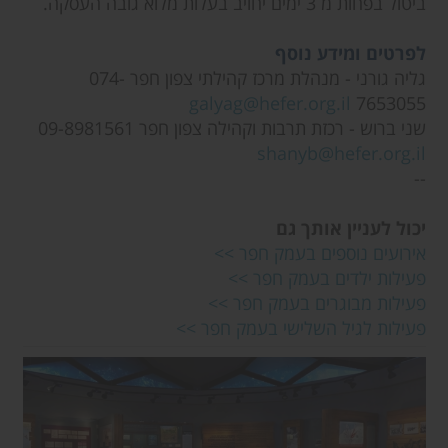
ביטול בפחות מ 3 ימים יחויב בעלות מלוא גובה העסקה.
לפרטים ומידע נוסף
גליה גורני - מנהלת מרכז קהילתי צפון חפר 074-
galyag@hefer.org.il
7653055
שני ברוש - רכזת תרבות וקהילה צפון חפר 09-8981561
shanyb@hefer.org.il
--
יכול לעניין אותך גם
אירועים נוספים בעמק חפר >>
פעילות ילדים בעמק חפר >>
פעילות מבוגרים בעמק חפר >>
פעילות לגיל השלישי בעמק חפר >>