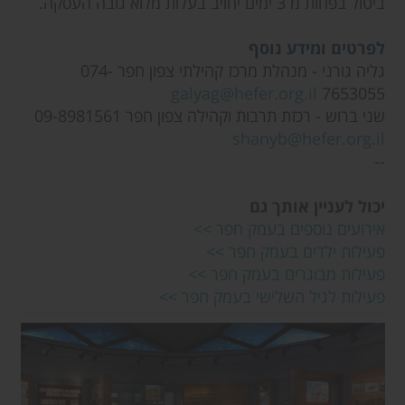
ביטול בפחות מ 3 ימים יחויב בעלות מלוא גובה העסקה.
לפרטים ומידע נוסף
גליה גורני - מנהלת מרכז קהילתי צפון חפר 074-
galyag@hefer.org.il
7653055
שני ברוש - רכזת תרבות וקהילה צפון חפר 09-8981561
shanyb@hefer.org.il
--
יכול לעניין אותך גם
אירועים נוספים בעמק חפר >>
פעילות ילדים בעמק חפר >>
פעילות מבוגרים בעמק חפר >>
פעילות לגיל השלישי בעמק חפר >>