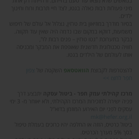
בנואשים שלא מצאו עוד טעם בחייהם. זו הייתה רק אחת
מיני פעולות רבות כאלה בגטו, לצד חיי תרבות ורוח וחינוך
ילדים.
בסיור מודרך במוזיאון בית טרזין, נצלול אל עולם של חיפוש
משמעות, דווקא במקום שבו נדמה היה שאין עוד תקווה.
נבקר בתערוכת "גטו טרזין – פנים רבות לו",
חוויה טכנולוגית חדשנית שאופפת את המבקר ומכניסה
אותו לעולמם של הילדים בגטו.
להצטרפות לקבוצת
הוואטסאפ
השקטה של
צפון
חפר לחצו >>
מרכז קהילתי עמק חפר - ביטול עסקה
יתבצע דרך
פניה ישירה למזכירות המרכז הקהילתי, ולא יאוחר מ- 3 ימי
עסקים לפני יום האירוע המוזמן בדוא"ל
mk@hefer.org.il
ביטול כרטיס, הזזה או החלפה יהיו כרוכים בעמלת טיפול
בסך 5% מערך הכרטיס.