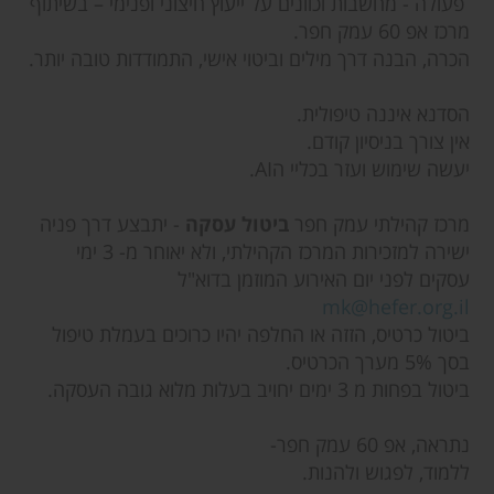
פעולה - מחשבות וכוונים על ייעוץ חיצוני ופנימי – בשיתוף
מרכז אפ 60 עמק חפר.
הכרה, הבנה דרך מילים וביטוי אישי, התמודדות טובה יותר.
הסדנא איננה טיפולית.
אין צורך בניסיון קודם.
יעשה שימוש ועזר בכליי הAI.
מרכז קהילתי עמק חפר
ביטול עסקה
- יתבצע דרך פניה
ישירה למזכירות המרכז הקהילתי, ולא יאוחר מ- 3 ימי
עסקים לפני יום האירוע המוזמן בדוא"ל
mk@hefer.org.il
ביטול כרטיס, הזזה או החלפה יהיו כרוכים בעמלת טיפול
בסך 5% מערך הכרטיס.
ביטול בפחות מ 3 ימים יחויב בעלות מלוא גובה העסקה.
נתראה, אפ 60 עמק חפר-
ללמוד, לפגוש ולהנות.