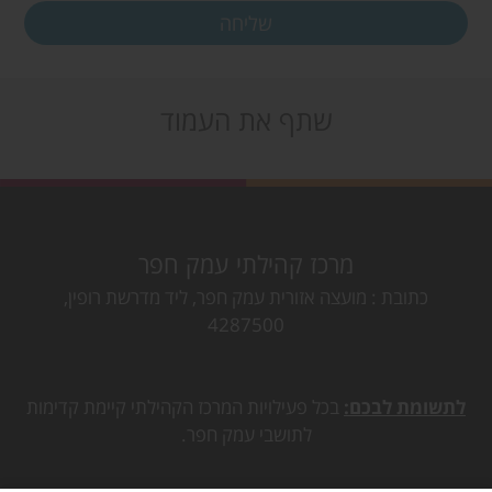
שתף את העמוד
מרכז קהילתי עמק חפר
כתובת
מועצה אזורית עמק חפר, ליד מדרשת רופין,
4287500
לתשומת לבכם:
בכל פעילויות המרכז הקהילתי קיימת קדימות
לתושבי עמק חפר.