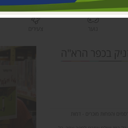
בית הראשונים
פעוטונים עמק 
צהרונים עמק 
נוער
צעירים
מחלקת ישובים
הספרייה האזור
זניק בכפר הרא"ה
סמים והפחות מוכרים - דמות