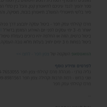
מוזמנים להצטרף לספרנית למסע חיפושים בין הספרים.
ספר יהפוך לנגד עיניכם לתיאטרון קטן, והכל בין כתלי הס
סיור בלשי תיאטרלי המשלב תיאטרון בובות, מוסיקה, וה
מרכז קהילתי עמק חפר - ביטול עסקה יתבצע דרך פניה י
יאוחר מ- 3 ימי עסקים לפני יום האירוע המוזמן בדוא"ל
l
ביטול כרטיס, הזזה או החלפה יהיו כרוכים בעמלת טיפול בסך 5% מערך ה
ביטול בפחות מ 3 ימים יחויב בעלות מלוא גובה העסקה.
הוואטסאפ
השקטה של
צפון חפר - לחצו >>
לפרטים ומידע נוסף
גליה גורני - מנהלת מרכז קהילתי צפון חפר 074-7653055
שני ברוש - רכזת תרבות וקהילה צפון חפר 09-8981561
מרכז קהילתי עמק חפר
--