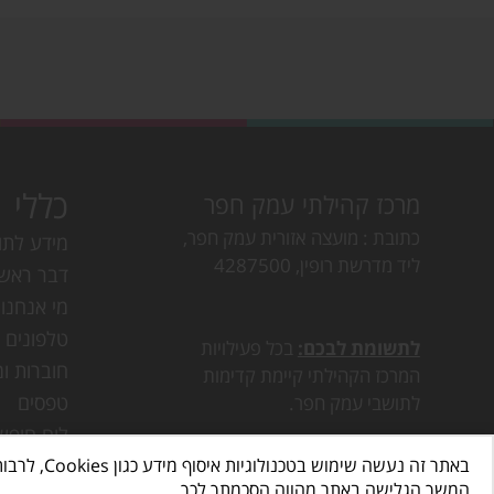
כללי
מרכז קהילתי עמק חפר
כתובת
מועצה אזורית עמק חפר,
מידע לתו
ליד מדרשת רופין, 4287500
דבר ראש
מי אנחנו
טלפונים ו
לתשומת לבכם:
בכל פעילויות
חוברות ומ
המרכז הקהילתי קיימת קדימות
טפסים
לתושבי עמק חפר.
לוח חופש
באתר זה נעשה שימוש בטכנולוגיות איסוף מידע כגון Cookies, לרבות על ידי צדדים שלישיים, כדי לספק לך חווית גלישה טובה יותר וכן למטרות סטטיסטיקה, איפיון ושיווק.
דרושים ב
המשך הגלישה באתר מהווה הסכמתך לכך.