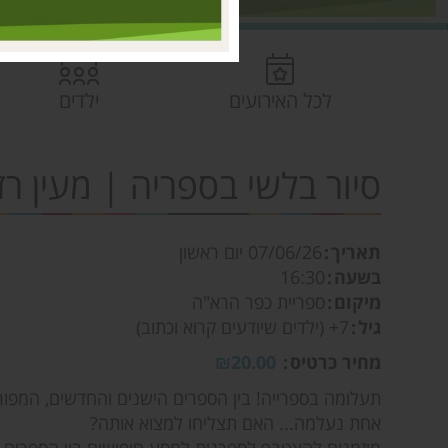
לכל האירועים
ילדים
סיור בלשי בספריה | מעין ר
תאריך
07/06/26
יום ראשון
בשעה
16:30
מיקום
ספריית כפר הרא"ה
גיל
7+ (ילדים שיודעים קרוא וכתוב)
מחיר כרטיס
₪20.00
תעלומה בספרייה! בין הספרים הישנים והחדשים, המפור
אחת נעלמה... האם תצליחו למצוא אותה?