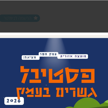
הרשמה לניוזלטר
ים ופעילויות
שלוחות
מחלקות
שלוחת צפון חפר
נוער עמק חפר
שלוחת מרכז חפר
צעירים (18-35)
שלוחת שפלת חפר
אפ 60+ הכוונה לפנסיה
שלוחת חוף חפר
וותיקים עמק ח
בת חפר
זית
ביטחון קהילתי 
תרבות אזורית
בית העם המחו
ויתקין