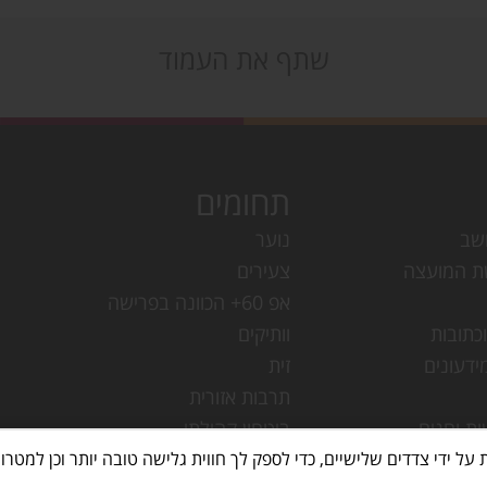
שתף את העמוד
תחומים
שב
נוער
ת המועצה
צעירים
אפ 60+ הכוונה בפרישה
כתובות
וותיקים
ידעונים
זית
תרבות אזורית
ות וחגים
ביטחון קהילתי
עמק חפר
מחלקת ישובים