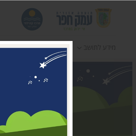
מידע לתושב
חוגים
אירוע
דבר ראשת המועצה
מי אנחנו
דרושים במרכז קהילתי עמק
חפר
טלפונים וכתובות
תקנונים וטפסים
לוח חופשות
הצהרת נגישות
תנאי שימוש ומדיניות
פרטיות