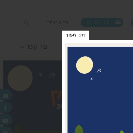
חוברת חוגים
דלגו לאתר
לוח אירועים
צור קשר
פורום ראשי ישובים
טופס סקר קורונה קרן
25.11.2020
מדמוני
חלונות מאירים
לאה שטרן 31.12.20
פר
ורלב"ד
דש בכפר