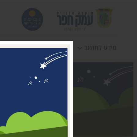
מידע לתושב
חוגים
אירוע
דבר ראשת המועצה
מי אנחנו
דרושים במרכז קהילתי עמק
חפר
טלפונים וכתובות
תקנונים וטפסים
לוח חופשות
הצהרת נגישות
תנאי שימוש ומדיניות
פרטיות