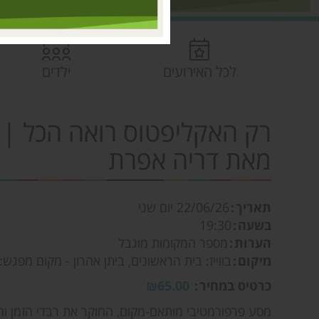
לכל האירועים
ילדים
רק האקליפטוס רואה הכל | 
מאת דריה אפרת
תאריך
22/06/26
יום שני
בשעה
19:30
הערות
מספר המקומות מוגבל
מיקום
בווייז: בית הראשונים, ביתן אהרון - מקום מפגש
כרטיס במחיר
₪65.00
מסע פרפורמטיבי מותאם-מקום, החוקר את רבדי הזמן והז