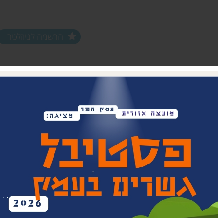
הרשמה לניוזלטר
ים ופעילויות
שלוחות
מחלקות
שלוחת צפון חפר
נוער עמק חפר
שלוחת מרכז חפר
צעירים (18-35)
שלוחת שפלת חפר
אפ 60+ הכוונה לפנסיה
שלוחת חוף חפר
וותיקים עמק ח
בת חפר
זית
ביטחון קהילתי 
תרבות אזורית
בית העם המחו
ויתקין