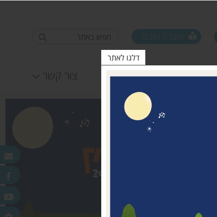
חוברת חוגים
דלגו לאתר
לוח אירועים
צור קשר
פורום ראשי ישובים
טופס סקר קורונה קרן
25.11.2020
מדמוני
חלונות מאירים
לאה שטרן 31.12.20
פר
ורלב"ד
דש בכפר