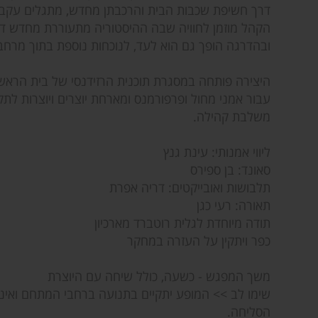
דרך חשיפת שכבות הבית והרכבתן מחדש, מתגלים עקבות,
הקהל מוזמן לחוויה שבה ההיסטוריה מתעוררת מחדש דר
ובהדרגה הופך גם הוא לעד, לנוכחות נוספת בתוך מרחב
היצירה פותחה במסגרת תוכנית הרזידנסי של בית הראש
עבור אמני מחול ופרפורמנס ומארחת יוצרים ויוצרות לתק
משלבת קהילה.
ליווי אמנותי: עינת גנץ
סאונד: בן ספירס
תלבושות ואובייקטים: דריה אפרת
תאורה: רעי כגן
תודה מיוחדת לגלית רוטברד מארכיון
כפר ויתקין על העזרה במחקר
משך המפגש - כשעה, כולל שיחה עם היוצרת
שימו לב >> המופע יתקיים בתנועה ברחבי המתחם ואינו 
הסליחה.