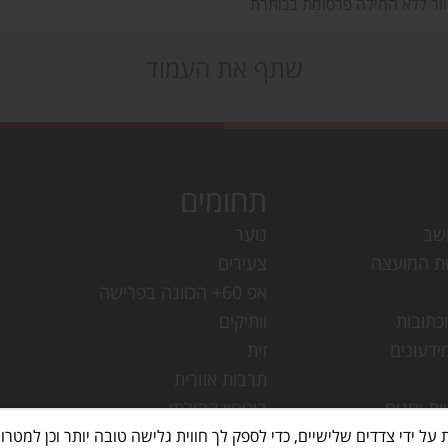
וור ללא המילה פרסומת בכותרת
שתף את העמוד
תחומים
שב
נוער
ת המועצה
צעירים
אפ 60+ הכוונה בפרישה
כתובות
וותיקים
ידעונים
זית
תרבות אזורית
ות וחגים
ביטחון קהילתי
עמק חפר
מחלקת ישובים