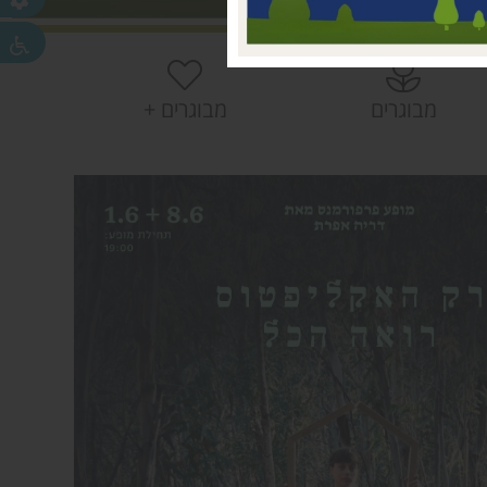
 עמק חפר
חפר
חפר
מבוגרים
מבוגרים +
ית