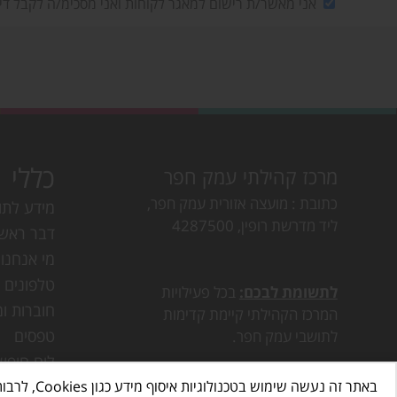
אני מאשר/ת רישום למאגר לקוחות ואני מסכימ/ה לקבל די
כללי
מרכז קהילתי עמק חפר
כתובת
מועצה אזורית עמק חפר,
מידע לתו
ליד מדרשת רופין, 4287500
דבר ראש
מי אנחנו
טלפונים ו
לתשומת לבכם:
בכל פעילויות
חוברות ומ
המרכז הקהילתי קיימת קדימות
טפסים
לתושבי עמק חפר.
לוח חופש
באתר זה נעשה שימוש בטכנולוגיות איסוף מידע כגון Cookies, לרבות על ידי צדדים שלישיים, כדי לספק לך חווית גלישה טובה יותר וכן למטרות סטטיסטיקה, איפיון ושיווק.
דרושים ב