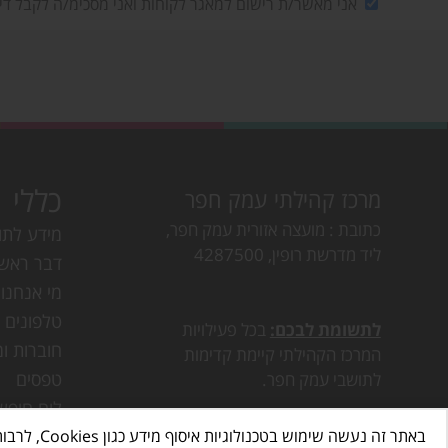
אני מאשר/ת רישום למאגר לקוחות ואני מסכימ/ה לקבל די
כללי
מרכז קהילתי עמק חפר
כתובת
מועצה אזורית עמק חפר,
מידע לתו
ליד מדרשת רופין, 4287500
דבר ראש
מי אנחנו
טלפונים ו
לתשומת לבכם:
בכל פעילויות
חוברות ומ
המרכז הקהילתי קיימת קדימות
טפסים
לתושבי עמק חפר.
לוח חופש
באתר זה נעשה שימוש בטכנולוגיות איסוף מידע כגון Cookies, לרבות על ידי צדדים שלישיים, כדי לספק לך חווית גלישה טובה יותר וכן למטרות סטטיסטיקה, איפיון ושיווק.
דרושים ב