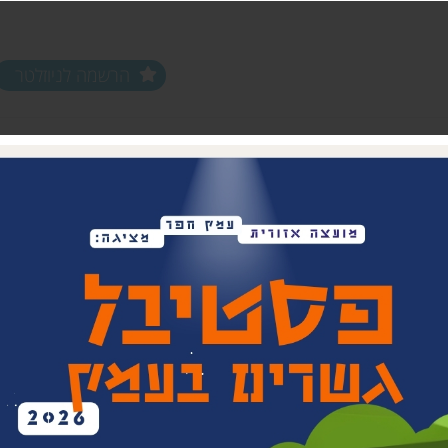
הרשמה לניוזלטר
ים ופעילויות
שלוחות
מחלקות
שלוחת צפון חפר
נוער עמק חפר
שלוחת מרכז חפר
צעירים (18-35)
שלוחת שפלת חפר
אפ 60+ הכוונה לפנסיה
שלוחת חוף חפר
וותיקים עמק ח
בת חפר
זית
ביטחון קהילתי 
תרבות אזורית
בית העם המחו
ויתקין