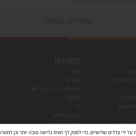
וור ללא המילה פרסומת בכותרת
שתף את העמוד
תחומים
שב
נוער
ת המועצה
צעירים
אפ 60+ הכוונה בפרישה
כתובות
וותיקים
ידעונים
זית
תרבות אזורית
ות וחגים
ביטחון קהילתי
עמק חפר
מחלקת ישובים