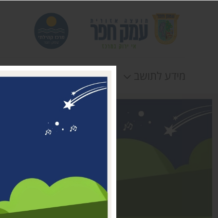
מידע לתושב
חוגים
אירוע
דבר ראשת המועצה
מי אנחנו
דרושים במרכז קהילתי עמק
חפר
טלפונים וכתובות
תקנונים וטפסים
לוח חופשות
הצהרת נגישות
תנאי שימוש ומדיניות
פרטיות