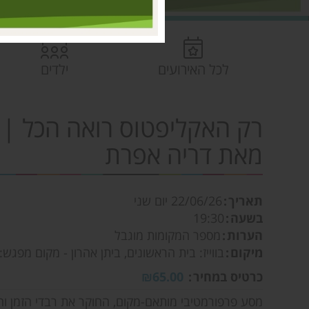
לכל האירועים
ילדים
רק האקליפטוס רואה הכל | 
מאת דריה אפרת
תאריך
22/06/26
יום שני
בשעה
19:30
הערות
מספר המקומות מוגבל
מיקום
בווייז: בית הראשונים, ביתן אהרון - מקום מפגש
כרטיס במחיר
₪65.00
מסע פרפורמטיבי מותאם-מקום, החוקר את רבדי הזמן והז