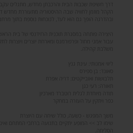
דרך חשיפת שכבות הבית והרכבתן מחדש, מתגלים עקבות,
הקהל מוזמן לחוויה שבה ההיסטוריה מתעוררת מחדש דר
ובהדרגה הופך גם הוא לעד, לנוכחות נוספת בתוך מרחב
היצירה פותחה במסגרת תוכנית הרזידנסי של בית הראש
עבור אמני מחול ופרפורמנס ומארחת יוצרים ויוצרות לתק
משלבת קהילה.
ליווי אמנותי: עינת גנץ
סאונד: בן ספירס
תלבושות ואובייקטים: דריה אפרת
תאורה: רעי כגן
תודה מיוחדת לגלית רוטברד מארכיון
כפר ויתקין על העזרה במחקר
משך המפגש - כשעה, כולל שיחה עם היוצרת
שימו לב >> המופע יתקיים בתנועה ברחבי המתחם ואינו 
הסליחה.