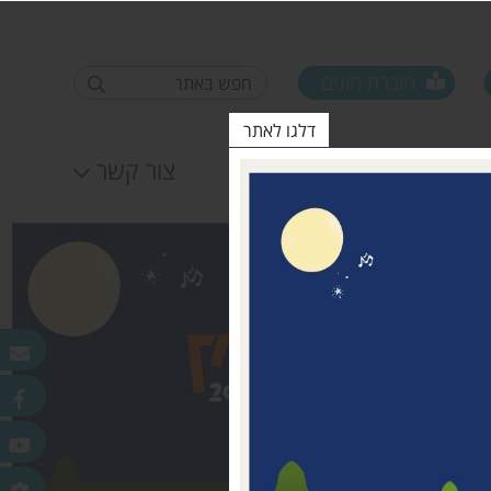
חוברת חוגים
דלגו לאתר
לוח אירועים
צור קשר
פורום ראשי ישובים
טופס סקר קורונה קרן
25.11.2020
מדמוני
חלונות מאירים
לאה שטרן 31.12.20
פר
ורלב"ד
דש בכפר