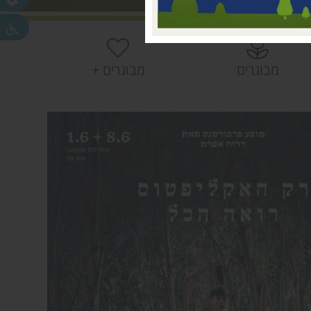
 עמק חפר
חפר
חפר
מבוגרים
מבוגרים +
ית