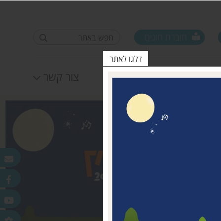
חוברת חוגים
דלגו לאתר
לוח אירועים
צור קשר
פורום ראשי ישובים
טופס סקר קורונה קרן
25.11.2020
מדמוני
חלונות מאירים
לאה שטרן 31.12.20
פר
ורלב"ד
דש בכפר