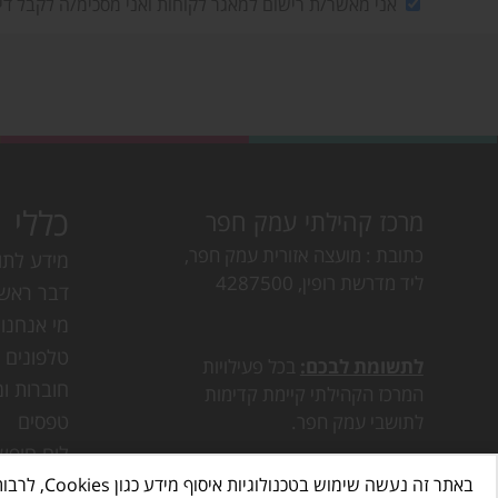
אני מאשר/ת רישום למאגר לקוחות ואני מסכימ/ה לקבל די
כללי
מרכז קהילתי עמק חפר
כתובת
מועצה אזורית עמק חפר,
מידע לתו
ליד מדרשת רופין, 4287500
דבר ראש
מי אנחנו
טלפונים ו
לתשומת לבכם:
בכל פעילויות
חוברות ומ
המרכז הקהילתי קיימת קדימות
טפסים
לתושבי עמק חפר.
לוח חופש
באתר זה נעשה שימוש בטכנולוגיות איסוף מידע כגון Cookies, לרבות על ידי צדדים שלישיים, כדי לספק לך חווית גלישה טובה יותר וכן למטרות סטטיסטיקה, איפיון ושיווק.
דרושים ב