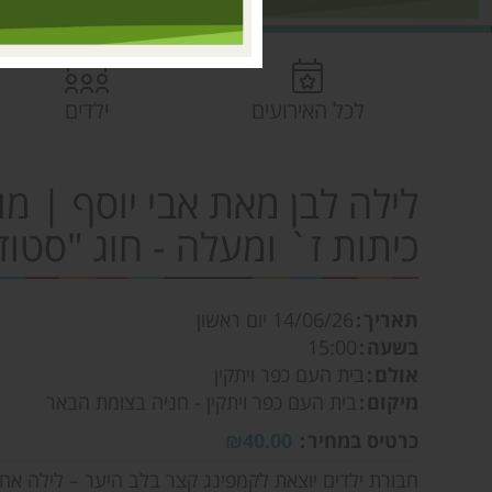
לכל האירועים
ילדים
לילה לבן מאת אבי יוסף | מ
כיתות ז` ומעלה - חוג "סטוד
תאריך
14/06/26
יום ראשון
בשעה
15:00
אולם
בית העם כפר ויתקין
מיקום
בית העם כפר ויתקין - חניה בצומת הבאר
כרטיס במחיר
₪40.00
חבורת ילדים יוצאת לקמפינג קצר בלב היער – לילה אחד