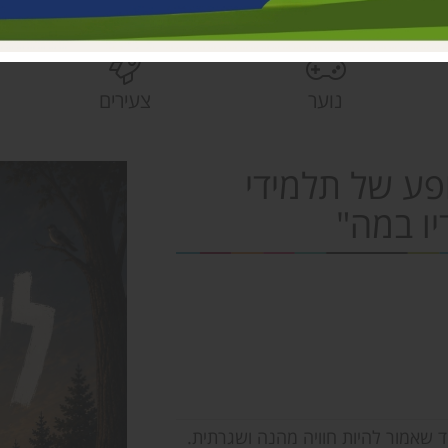
בית הראשונים
פעוטונים עמק 
צהרונים עמק 
נוער
צעירים
מחלקת ישובים
הספרייה האזור
ופע של תלמידי
יו במה"
 שאמור להיות חוויה מהנה ושגרתית.