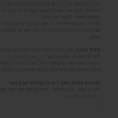
אבל כשהחושך יורד, דברים מתחילים להשתבש: מדורה 
משליטה, וחפץ אחד שנעלם.היער הופך לזירה שבה כל 
הסודות והצורך להוכיח את עצמו.
מי יוביל כשהכול מתפרק? מי ייפגע בדרך? והאם בבוקר
שנכנסה?לילה לבן היא הצגה על כוח, אחריות והיכולת
שומע.
ביטול עסקה
לפני יום האירוע המוזמן בדוא"ל
mk@hefer.org.il
ביטול כרטיס, הזזה או החלפה יהיו כרוכים בעמלת טיפול בסך 5% מערך ה
ביטול בפחות מ 3 ימים יחויב בעלות מלוא גובה העסקה.
לפרטים ומידע נוסף | מרכז קהילתי עמק חפר
ריקי בר אשר. רכזת תרבות - מרכז קהילתי חוף חפר 09-8664306
rikib@hefer.org.il
---