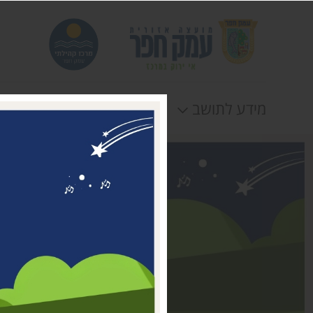
מידע לתושב
חוגים
אירוע
דבר ראשת המועצה
מי אנחנו
דרושים במרכז קהילתי עמק
חפר
טלפונים וכתובות
תקנונים וטפסים
לוח חופשות
הצהרת נגישות
תנאי שימוש ומדיניות
פרטיות