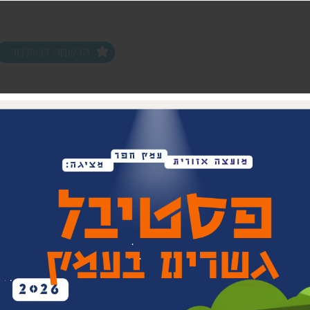
הרשמה לניוזלטר
ים ופעילויות
שלוחות
מחלקות
שלוחת צפון חפר
נוער עמק חפר
שלוחת מרכז חפר
צעירים (18-35)
שלוחת שפלת חפר
אפ 60+ הכוונה לפנסיה
שלוחת חוף חפר
וותיקים עמק ח
בת חפר
זית
ביטחון קהילתי 
תרבות אזורית
בית העם המחו
ויתקין