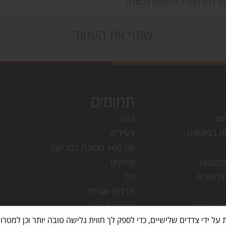
וור ללא המילה פרסומת בכותרת
שתף את העמוד
תחומים
שב
נוער
ת המועצה
צעירים
אפ 60+ הכוונה בפרישה
כתובות
וותיקים
ידעונים
זית
תרבות אזורית
ות וחגים
ביטחון קהילתי
עמק חפר
מחלקת ישובים