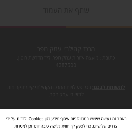
שתף את העמוד
מרכז קהילתי עמק חפר
כתובת
מועצה אזורית עמק חפר, ליד מדרשת רופין,
4287500
לתשומת לבכם:
בכל פעילויות המרכז הקהילתי קיימת קדימות
לתושבי עמק חפר.
באתר זה נעשה שימוש בטכנולוגיות איסוף מידע כגון Cookies, לרבות על ידי
צדדים שלישיים, כדי לספק לך חווית גלישה טובה יותר וכן למטרות