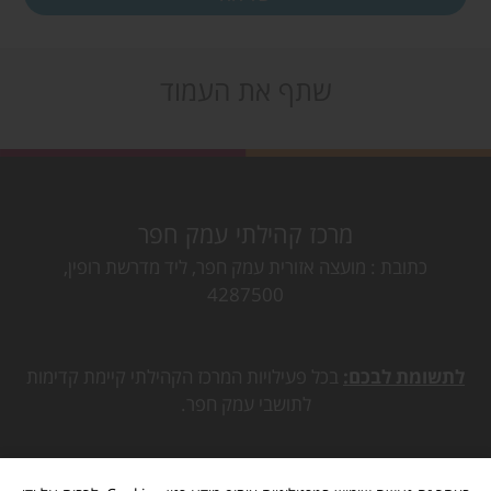
שתף את העמוד
מרכז קהילתי עמק חפר
כתובת
מועצה אזורית עמק חפר, ליד מדרשת רופין,
4287500
לתשומת לבכם:
בכל פעילויות המרכז הקהילתי קיימת קדימות
לתושבי עמק חפר.