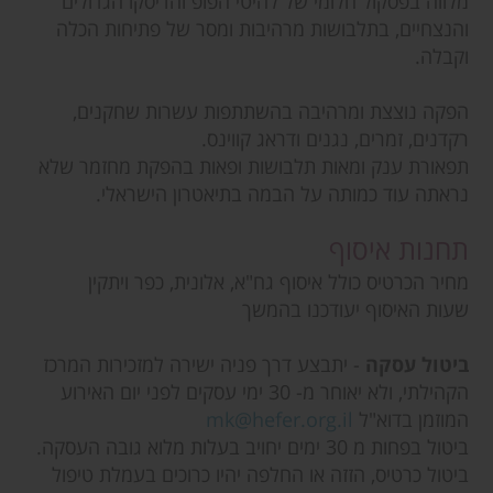
מלווה בפסקול חלומי של להיטי הפופ והדיסקו הגדולים
והנצחיים, בתלבושות מרהיבות ומסר של פתיחות הכלה
וקבלה.
הפקה נוצצת ומרהיבה בהשתתפות עשרות שחקנים,
רקדנים, זמרים, נגנים ודראג קווינס.
תפאורת ענק ומאות תלבושות ופאות בהפקת מחזמר שלא
נראתה עוד כמותה על הבמה בתיאטרון הישראלי.
תחנות איסוף
מחיר הכרטיס כולל איסוף גח"א, אלונית, כפר ויתקין
שעות האיסוף יעודכנו בהמשך
ביטול עסקה
- יתבצע דרך פניה ישירה למזכירות המרכז
הקהילתי, ולא יאוחר מ- 30 ימי עסקים לפני יום האירוע
המוזמן בדוא"ל
mk@hefer.org.il
ביטול בפחות מ 30 ימים יחויב בעלות מלוא גובה העסקה.
ביטול כרטיס, הזזה או החלפה יהיו כרוכים בעמלת טיפול