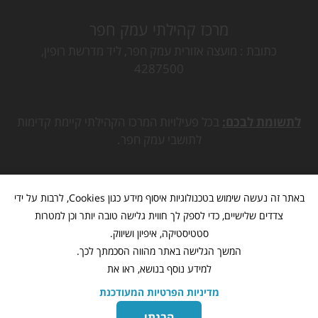
מרכז קהילתי עמק חפר
כתובת
מועצה אזורית עמק חפר, ליד מדרשת רופין,
4287500
לתשומת לבכם:
בכל פעילויות המרכז הקהילתי קיימת קדימות
לתושבי עמק חפר.
באתר זה נעשה שימוש בטכנולוגיות איסוף מידע כגון Cookies, לרבות על ידי
צדדים שלישיים, כדי לספק לך חווית גלישה טובה יותר וכן למטרות
סטטיסטיקה, איפיון ושיווק.
המשך הגלישה באתר מהווה הסכמתך לכך.
למידע נוסף בנושא, ראו את
מדיניות הפרטיות המעודכנת
מתנ"ס עמק חפר
www.mk-hefer.org.il
©
כל הזכויות שמורות
הבנתי