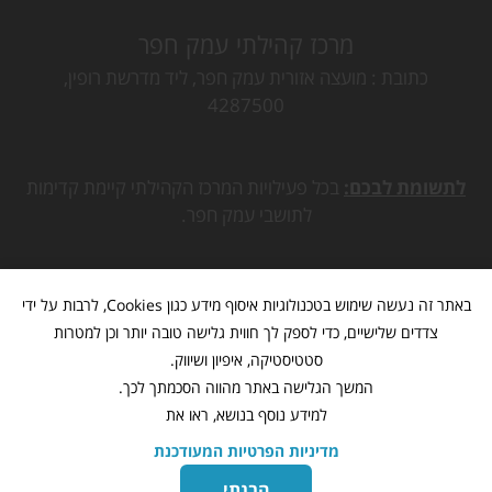
מרכז קהילתי עמק חפר
כתובת
מועצה אזורית עמק חפר, ליד מדרשת רופין,
4287500
לתשומת לבכם:
בכל פעילויות המרכז הקהילתי קיימת קדימות
לתושבי עמק חפר.
באתר זה נעשה שימוש בטכנולוגיות איסוף מידע כגון Cookies, לרבות על ידי
צדדים שלישיים, כדי לספק לך חווית גלישה טובה יותר וכן למטרות
סטטיסטיקה, איפיון ושיווק.
המשך הגלישה באתר מהווה הסכמתך לכך.
למידע נוסף בנושא, ראו את
מדיניות הפרטיות המעודכנת
מתנ"ס עמק חפר
www.mk-hefer.org.il
©
כל הזכויות שמורות
הבנתי