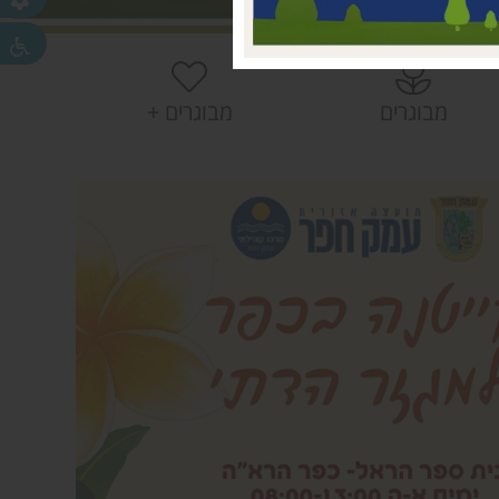
 עמק חפר
חפר
חפר
מבוגרים
מבוגרים +
ית