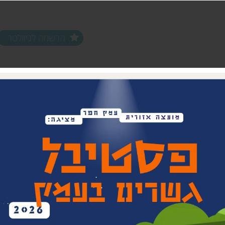
הרשמה לניוזלטר
ים ופעילויות
שלוחות
מחלקות
שלוחת צפון חפר
נוער עמק חפר
שלוחת מרכז חפר
צעירים (18-35)
שלוחת שפלת חפר
אפ 60+ הכוונה לפנסיה
שלוחת חוף חפר
וותיקים עמק ח
בת חפר
זית
ביטחון קהילתי 
תרבות אזורית
בית העם המחו
ויתקין