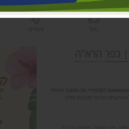
בית הראשונים
פעוטונים עמק 
צהרונים עמק 
נוער
צעירים
מחלקת ישובים
הספרייה האזור
ומותאמת לתלמידי.ות המגזר הדתי!
טרקציות מהנות ומגוונות (חלק
יטי, מיני ישראל, פעילות נינג`ה,