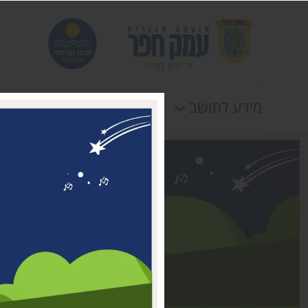
מידע לתושב
חוגים
אירוע
דבר ראשת המועצה
מי אנחנו
דרושים במרכז קהילתי עמק
חפר
טלפונים וכתובות
תקנונים וטפסים
לוח חופשות
הצהרת נגישות
תנאי שימוש ומדיניות
פרטיות