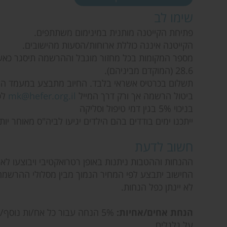
שימו לב
פתיחת הקייטנה מותנית במינימום משתתפים.
הקייטנה איננה כוללת ארוחות/הסעות מהישובים.
מספר המקומות בכל מחזור מוגבל וההרשמה תיסגר כאש
28.6 (המוקדם מביניהם).
תשלום בכרטיס אשראי בלבד. החיוב מתבצע במעמד ה
ביטול הרשמה אך ורק דרך המייל
mk@hefer.org.il
לפ
בניכוי 5% בגין דמי טיפול וסליקה
ייתכנו ימים בודדים בהם הילדים יגיעו לביה"ס מאוחר יותר מ:00
חשוב לדעת
ההנחות וההטבות ניתנות באופן רטרואקטיבי ויבוצעו לא
החישוב יתבצע לפי המחיר הנמוך מבין מסלולי ההרשמה 
לא יינתן כפל הנחות.
הנחת אחים/אחיות:
5% הנחה עבור כל אח/ות נוסף
על גלגלים.