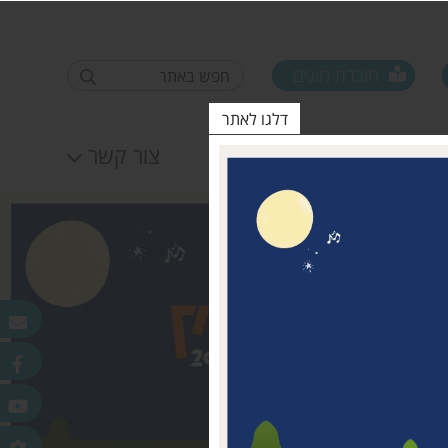
חוברת חוגים
דלגו לאתר
לוח אירועים
צור קשר
פורום ראשי ישובים
טופס סקר קורונה קרן
25.11.2020
מדמוני
חלונות מאירים
לאה שטרן 31.12.20
פר
ורלב"ד
דש בכפר