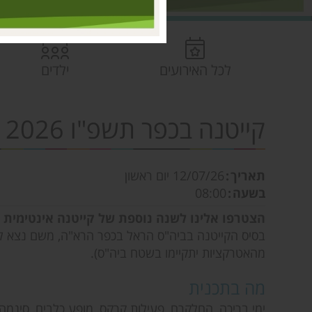
לכל האירועים
ילדים
קייטנה בכפר תשפ"ו 2026 | כפר הרא"ה
תאריך
12/07/26
יום ראשון
בשעה
08:00
הצטרפו אלינו לשנה נוספת של קייטנה אינטימית 
בסיס הקייטנה בביה"ס הראל בכפר הרא"ה, משם נצא לא
מהאטרקציות יתקיימו בשטח ביה"ס).
מה בתכנית
ימי בריכה, החלקרח, פעילות קרקס, מופע כלבים, סינמה ס