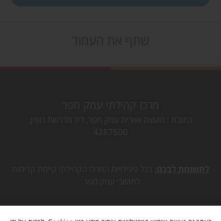
שתף את העמוד
מרכז קהילתי עמק חפר
כתובת
מועצה אזורית עמק חפר, ליד מדרשת רופין,
4287500
לתשומת לבכם:
בכל פעילויות המרכז הקהילתי קיימת קדימות
לתושבי עמק חפר.