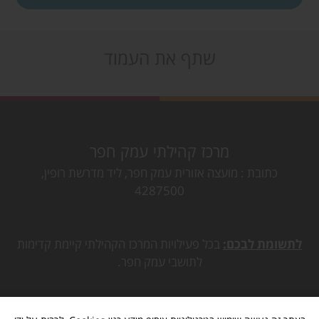
שתף את העמוד
מרכז קהילתי עמק חפר
כתובת
מועצה אזורית עמק חפר, ליד מדרשת רופין,
4287500
לתשומת לבכם:
בכל פעילויות המרכז הקהילתי קיימת קדימות
לתושבי עמק חפר.