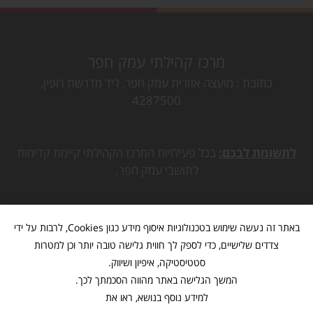
מרכז קהילתי עמק חפר
כתובת
מועצה אזורית עמק חפר, ליד מדרשת רופין,
4287500
לתשומת לבכם:
בכל פעילויות המרכז הקהילתי קיימת קדימות
לתושבי עמק חפר.
באתר זה נעשה שימוש בטכנולוגיות איסוף מידע כגון Cookies, לרבות על ידי
צדדים שלישיים, כדי לספק לך חווית גלישה טובה יותר וכן למטרות
סטטיסטיקה, איפיון ושיווק.
המשך הגלישה באתר מהווה הסכמתך לכך.
למידע נוסף בנושא, ראו את