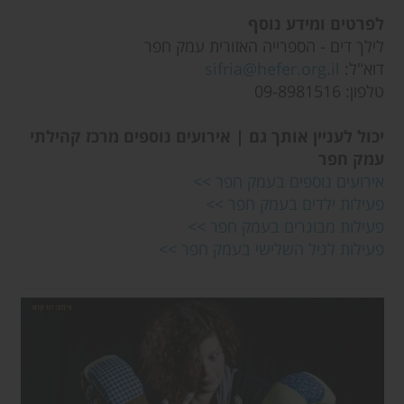
לפרטים ומידע נוסף
לילך דים - הספרייה האזורית עמק חפר
דוא"ל:
sifria@hefer.org.il
טלפון: 09-8981516
יכול לעניין אותך גם | אירועים נוספים מרכז קהילתי
עמק חפר
אירועים נוספים בעמק חפר >>
פעילות ילדים בעמק חפר >>
פעילות מבוגרים בעמק חפר >>
פעילות לגיל השלישי בעמק חפר >>