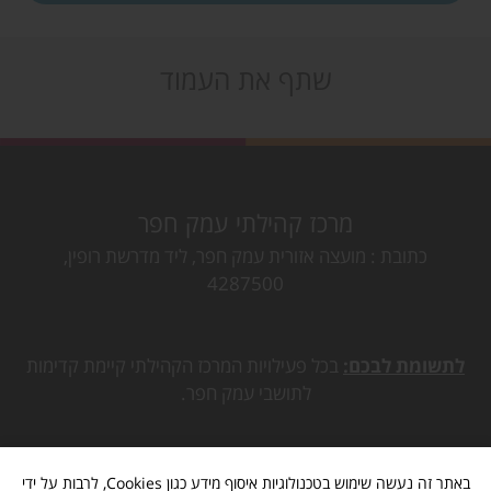
שתף את העמוד
מרכז קהילתי עמק חפר
כתובת
מועצה אזורית עמק חפר, ליד מדרשת רופין,
4287500
לתשומת לבכם:
בכל פעילויות המרכז הקהילתי קיימת קדימות
לתושבי עמק חפר.
באתר זה נעשה שימוש בטכנולוגיות איסוף מידע כגון Cookies, לרבות על ידי