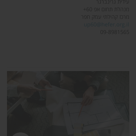
עידית גרינברגר
מנהלת תחום אפ 60+
מרכז קהילתי עמק חפר
up60@hefer.org.il
09-8981565