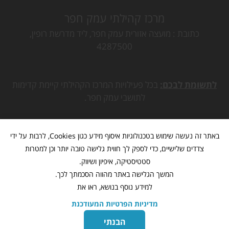
מרכז קהילתי עמק חפר
כתובת
מועצה אזורית עמק חפר, ליד מדרשת רופין,
4287500
לתשומת לבכם:
בכל פעילויות המרכז הקהילתי קיימת קדימות
לתושבי עמק חפר.
באתר זה נעשה שימוש בטכנולוגיות איסוף מידע כגון Cookies, לרבות על ידי
צדדים שלישיים, כדי לספק לך חווית גלישה טובה יותר וכן למטרות
סטטיסטיקה, איפיון ושיווק.
המשך הגלישה באתר מהווה הסכמתך לכך.
למידע נוסף בנושא, ראו את
מדיניות הפרטיות המעודכנת
מתנ"ס עמק חפר
www.mk-hefer.org.il
©
כל הזכויות שמורות
הבנתי
בניית אתרים