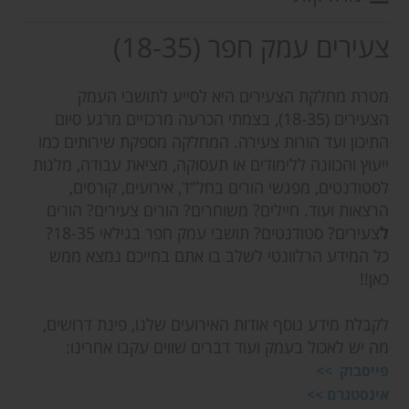
צעירים עמק חפר (18-35)
מטרת מחלקת הצעירים היא לסייע לתושבי העמק
הצעירים (18-35), בצמתי הכרעה מרכזיים מרגע סיום
התיכון ועד הורות צעירה. המחלקה מספקת שירותים כמו
ייעוץ והכוונה ללימודים או תעסוקה, מציאת עבודה, מלגות
לסטודנטים, מפגשי הורים בחל"ד, אירועים, קורסים,
הרצאות ועוד. חיילים? משוחרים? הורים צעירים? הורים
ל
צעירים? סטודנטים? תושבי עמק חפר בגילאי 18-35?
כל המידע הרלוונטי לשלב בו אתם בחייכם נמצא ממש
כאן!!
לקבלת מידע נוסף אודות האירועים שלנו, פינת דרושים,
מה יש לאכול בעמק ועוד דברים שווים עקבו אחרינו:
פייסבוק >>
אינסטגרם >>