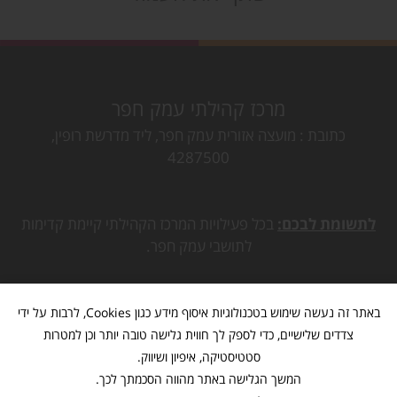
מרכז קהילתי עמק חפר
כתובת
מועצה אזורית עמק חפר, ליד מדרשת רופין,
4287500
לתשומת לבכם:
בכל פעילויות המרכז הקהילתי קיימת קדימות
לתושבי עמק חפר.
באתר זה נעשה שימוש בטכנולוגיות איסוף מידע כגון Cookies, לרבות על ידי
צדדים שלישיים, כדי לספק לך חווית גלישה טובה יותר וכן למטרות
סטטיסטיקה, איפיון ושיווק.
המשך הגלישה באתר מהווה הסכמתך לכך.