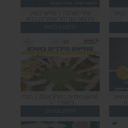
 בבית
אחרי האהבה | שלישי בסרט
והרצאה עם רחל אסתרקין בבית
העם בכפר ויתקין
להזמנת כרטיס
נחיית
מוזיאון הילדים בחולון 2026 | בוגרי
ה
כיתות ד`-ו`
למידע ופרטים