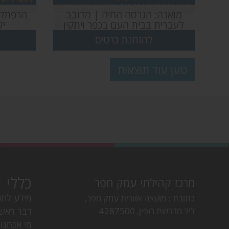
מואנה: הגרסה החיה | מדובב
הרפתקא
לעברית בבית העם בכפר ויתקין
יל
להזמנת כרטיס
טען עוד תוצאות
כללי
מרכז קהילתי עמק חפר
מידע לתו
כתובת
מועצה אזורית עמק חפר,
ליד מדרשת רופין, 4287500
דבר ראש
מי אנחנו