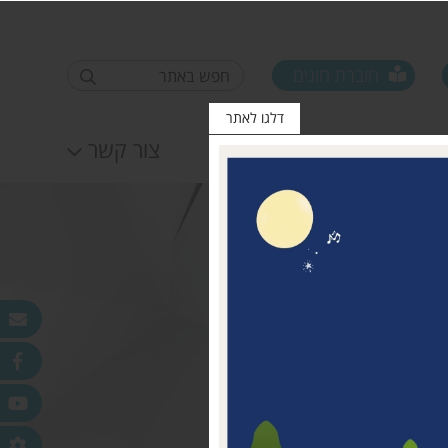
חוברת חוגים
דלגו לאתר
לוח אירועים
צור קשר
פורום ראשי ישובים
טופס סקר קורונה קרן
25.11.2020
מדמוני
חלונות מאירים
לאה שטרן 31.12.20
פר
ורלב"ד
דש בכפר
 עמק חפר