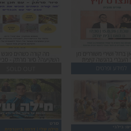
ן ברזל ושירי משוררים מן
מה קורה כשהים פוגש 
 העברי בהגשה קיצית
השקיעה? סיור מרתק - סבים
| קונצרט קיץ בבית יצחק
| קיץ בסבא-בא
למידע ופרטים
SOLD OUT