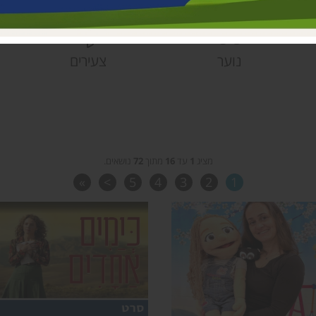
פעוטונים עמק 
צהרונים עמק 
מחלקת ישובים
נוער
צעירים
הספרייה האזור
מציג
1
עד
16
מתוך
72
נושאים.
»
>
5
4
3
2
1