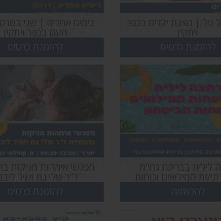
 טל | הצגת ילדים בכפר
כימים אחדים | שני בסרט
ויתקין
העם בכפר ויתקין
להזמנת כרטיס
להזמנת כרטיס
 לילית בבריכת גח"מ
מפגשי אימהות מניקות בה
י/ות המילואים וכוחות
ד"ר שלי גת ושיר ליבנ
הביטחון
להרשמה
להזמנת כרטיס