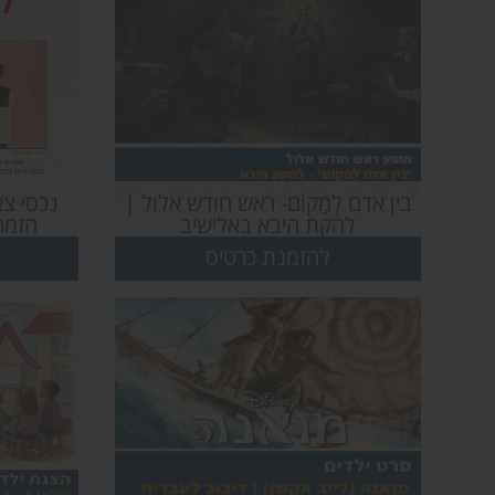
בין אדם לְמָקוֹם- ראש חודש אלול |
נכסי צא
להקת היבא באלישיב
הזמר
ומרעננת 
להזמנת כרטיס