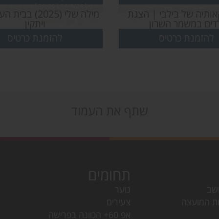
ותיה של בילבי | הצגת
מילה שלי (2025) ב
דים במשמר השרון
ויתקין
להזמנת כרטיס
להזמנת כרטיס
שתף את העמוד
תחומים
שב
נוער
ת המועצה
צעירים
אפ 60+ הכוונה בפרישה