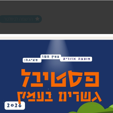
הרשמה לניוזלטר
ים ופעילויות
שלוחות
מחלקות
שלוחת צפון חפר
נוער עמק חפר
שלוחת מרכז חפר
צעירים (18-35)
שלוחת שפלת חפר
אפ 60+ הכוונה לפנסיה
שלוחת חוף חפר
וותיקים עמק ח
בת חפר
זית
ביטחון קהילתי 
תרבות אזורית
בית העם המחו
ויתקין
בית הראשונים