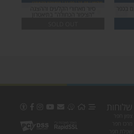
בית העם בכפר
סיור מאחורי הקלעים וההצגה
"הציפור הכחולה" בתיאטרון
הקאמרי | קיץ בסבא-בא
SOLD OUT
שלוחות
צפון חפר
מרכז חפר
שפלת חפר