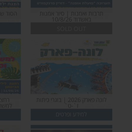
תרבות ואמנות | סיור אמנות
הסוד של
באשדוד 10/8/26
SOLD OUT
לונה פארק 2026 | בוגרי כיתות
רחצה
ז`-ט`
למשרת
למידע ופרטים