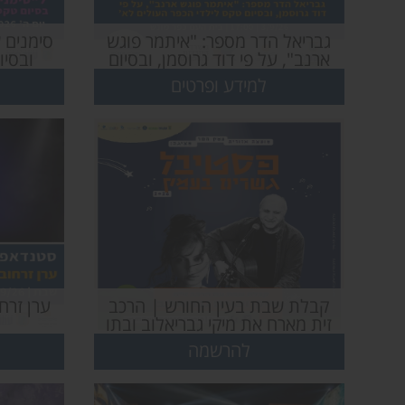
גבריאל הדר מספר: "איתמר פוגש
סימנים 
ארנב", על פי דוד גרוסמן, ובסיום
ובסיו
טקס לילדי הכפר העולים לא’
ה
למידע ופרטים
קבלת שבת בעין החורש | הרכב
ערן זרח
זית מארח את מיקי גבריאלוב ובתו
שירה גבריאלוב
להרשמה