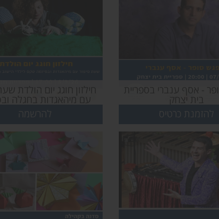
פר - אסף ענברי בספריית
חילזון חוגג יום הולדת שעת
בית יצחק
עם מיהאגדות בחגלה ובס
טקס לילדי הישוב העולים 
להזמנת כרטיס
להרשמה
א`