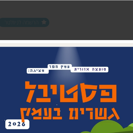
הרשמה לניוזלטר
ים ופעילויות
שלוחות
מחלקות
שלוחת צפון חפר
נוער עמק חפר
שלוחת מרכז חפר
צעירים (18-35)
שלוחת שפלת חפר
אפ 60+ הכוונה לפנסיה
שלוחת חוף חפר
וותיקים עמק ח
בת חפר
זית
ביטחון קהילתי 
תרבות אזורית
בית העם המחו
ויתקין
בית הראשונים