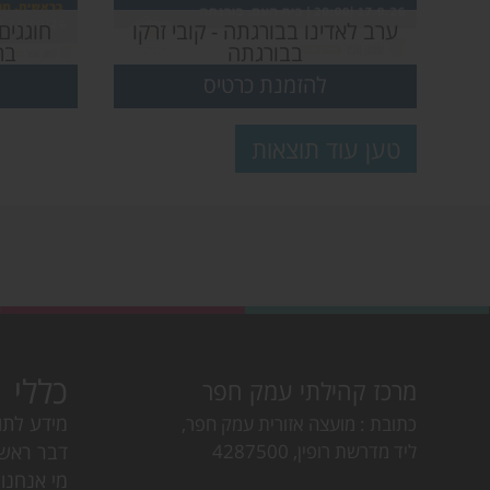
ערב לאדינו בבורגתה - קובי זרקו
חוגגים
בבורגתה
בר
להזמנת כרטיס
טען עוד תוצאות
כללי
מרכז קהילתי עמק חפר
מידע לתו
כתובת
מועצה אזורית עמק חפר,
ליד מדרשת רופין, 4287500
דבר ראש
מי אנחנו