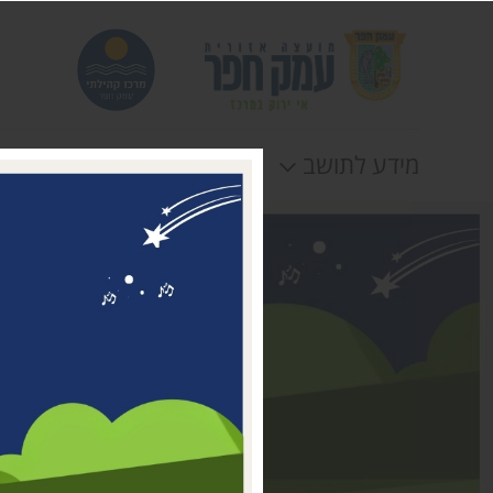
מידע לתושב
חוגים
אירוע
דבר ראשת המועצה
מי אנחנו
דרושים במרכז קהילתי עמק
חפר
טלפונים וכתובות
תקנונים וטפסים
לוח חופשות
הצהרת נגישות
תנאי שימוש ומדיניות
פרטיות