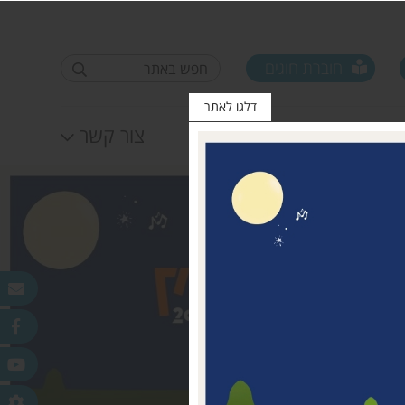
חוברת חוגים
דלגו לאתר
לוח אירועים
צור קשר
פורום ראשי ישובים
טופס סקר קורונה קרן
25.11.2020
מדמוני
חלונות מאירים
לאה שטרן 31.12.20
פר
ורלב"ד
דש בכפר
 עמק חפר