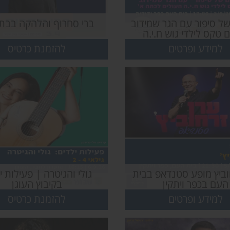
של סיפור עם הגר שמידוב
ברי סחרוף והלהקה בבת
ם טקס לילדי גוש ח.י.ה
עולים לכיתה א`
למידע ופרטים
להזמנת כרטיס
וביץ מופע סטנדאפ בבית
גולי והגיטרה | פעילות י
העם בכפר ויתקין
בקיבוץ העוגן
למידע ופרטים
להזמנת כרטיס