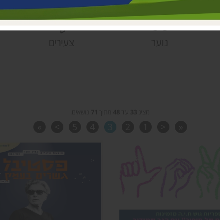
פעוטונים עמק 
צהרונים עמק 
מחלקת ישובים
נוער
צעירים
הספרייה האזור
מציג
33
עד
48
מתוך
71
נושאים.
»
>
5
4
3
2
1
<
«