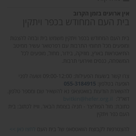
אין ארועים בזמן הקרוב
בית העם המחודש בכפר ויתקין
בית העם המחודש בכפר ויתקין משמש בית ובמה להצגות
ומופעים מכל תחומי התרבות עם רפרטואר עשיר ממיטב
התיאטראות בארץ, מוזיקה, בידור, מחול, מופעים לכל
המשפחה, כנסים ואירועי תרבות.
צרו קשר בשעות הפעילות: 09:00-12:00 ושעה לפני
הופעה בטלפון:
055-3184915
להשארת הודעות בוואטצאפ נא להשאיר שם ומספר טלפון.
דוא"ל:
bvitkin@hefer.org.il
כתובת: מול הפוליצר - חניה בצומת הבאר. ווייז לכתוב: בית
העם כפר ויתקין
להצטרפות לקבוצת
הוואטסאפ
של בית העם
לחצו כאן >>